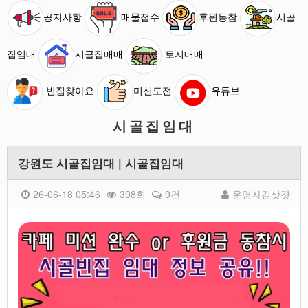
공지사항
매물접수
후원동참
시골
집임대
시골집매매
토지매매
빈집찾아요
미션도전
유튜브
시골집임대
강원도 시골집임대 | 시골집임대
26-06-18 05:46
308회
0건
운영자김삿갓
본문