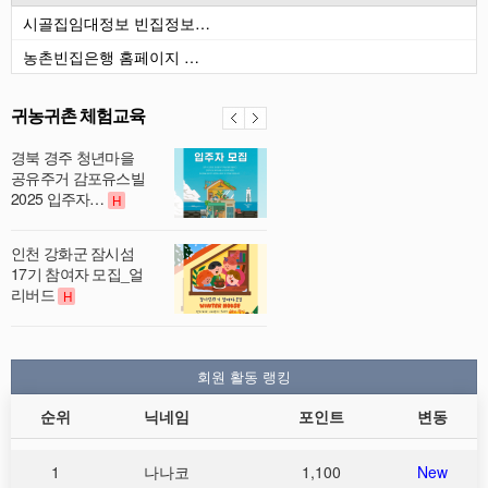
시골집임대정보 빈집정보…
농촌빈집은행 홈페이지 …
귀농귀촌 체험교육
경북 경주 청년마을
공유주거 감포유스빌
2025 입주자…
H
인천 강화군 잠시섬
17기 참여자 모집_얼
리버드
H
회원 활동 랭킹
순위
닉네임
포인트
변동
1
나나코
1,100
New