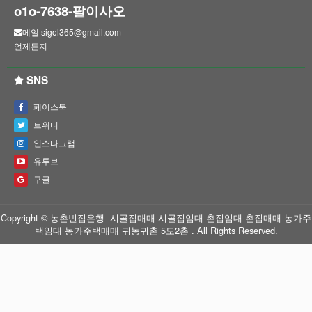
o1o-7638-팔이사오
메일 sigol365@gmail.com
언제든지
SNS
페이스북
트위터
인스타그램
유투브
구글
Copyright © 농촌빈집은행- 시골집매매 시골집임대 촌집임대 촌집매매 농가주
택임대 농가주택매매 귀농귀촌 5도2촌 . All Rights Reserved.