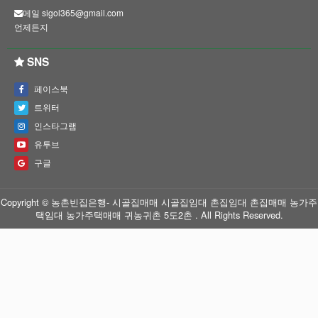
메일 sigol365@gmail.com
언제든지
SNS
페이스북
트위터
인스타그램
유투브
구글
Copyright © 농촌빈집은행- 시골집매매 시골집임대 촌집임대 촌집매매 농가주
택임대 농가주택매매 귀농귀촌 5도2촌 . All Rights Reserved.