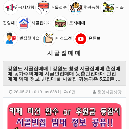
공지사항
매물접수
후원동참
시골
집임대
시골집매매
토지매매
빈집찾아요
미션도전
유튜브
시골집매매
강원도 시골집매매 | 강원도 횡성 시골집매매 촌집매
매 농가주택매매 시골빈집매매 농촌빈집매매 빈집
매매 임대 정보 빈집매물 시골집 귀농귀촌 5도2촌 …
26-05-21 10:19
838회
0건
운영자김삿갓
본문