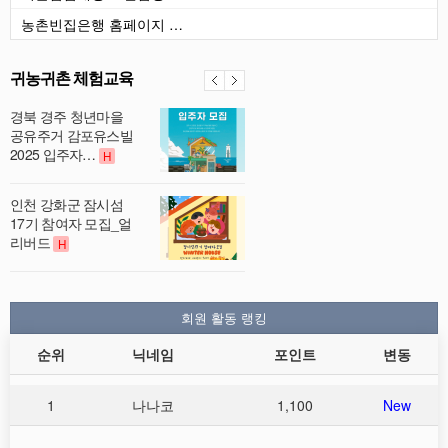
농촌빈집은행 홈페이지 …
귀농귀촌 체험교육
경북 경주 청년마을
공유주거 감포유스빌
2025 입주자…
H
인천 강화군 잠시섬
17기 참여자 모집_얼
리버드
H
회원 활동 랭킹
순위
닉네임
포인트
변동
1
나나코
1,100
New