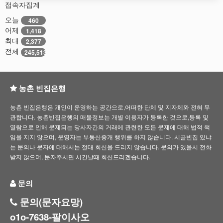
접속자집계
오늘
460
어제
1,418
최대
2,377
전체
245,513
농촌 빈집은행
농촌 빈집은행은 개인이 운영하는 공간으로,어떠한 단체 및 지자체와 전혀 무
관합니다. 농촌빈집은행의 매물정보는 개별 이용자가 등록한 것으로,등록 및
열람으로 인해 문제되는 당사자간의 거래에 관련한 모든 문제에 대해 법적 책
임을 지지 않으며, 운영자는 부동산중개 행위를 하지 않습니다. 시골빈집 있냐
는 문의나 문자에 대해서는 절대 회신을 드리지 않습니다. 문의가 있을시 전화
받지 않으며, 문자주시면 시간날때 회신드리겠습니다.
문의
문의(문자요망)
o1o-7638-팔이사오