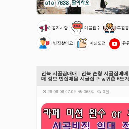
공지사항
매물접수
후원동
빈집찾아요
미션도전
유
전북 시골집매매 | 전북 순창 시골집매
매 정보 빈집매물 시골집 귀농귀촌 5도2
26-06-06 07:09
363회
0건
본문