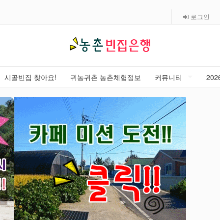
로그인
시골빈집 찾아요!
귀농귀촌 농촌체험정보
커뮤니티
20