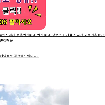
골빈집매매 농촌빈집매매 빈집 매매 정보 빈집매물 시골집 귀농귀촌 5도
 빈집매물
 해당정보 공유해드립니다.