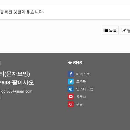
등록된 댓글이 없습니다.
목록
의
SNS
의(문자요망)
페이스북
-7638-팔이사오
트위터
인스타그램
igol365@gmail.com
유투브
지
구글