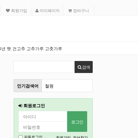
회원가입
마이페이지
장바구니
26년 햇 건고추 고추가루 고춧가루
검색
인기검색어
철원
인천
회원로그인
2026
강릉
2027
회원가입
정보찾기
자동로그인