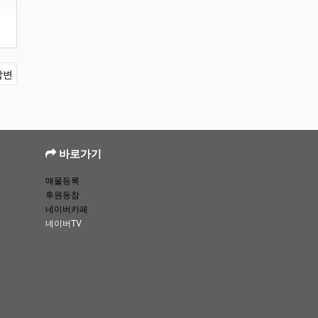
답변
바로가기
매물등록
후원동참
네이버카페
네이버TV