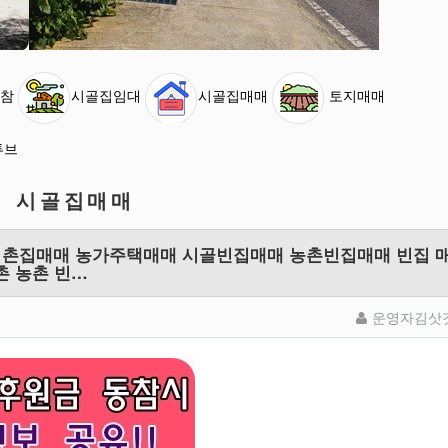
참
시골집임대
시골집매매
토지매매
튜브
시골집매매
매 촌집매매 농가주택매매 시골빈집매매 농촌빈집매매 빈집 
촌 농촌 빈…
운영자김삿