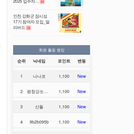
2025 입주자…
H
인천 강화군 잠시섬
17기 참여자 모집_얼
리버드
H
2
회원 활동 랭킹
순위
닉네임
포인트
변동
1
나나코
1,100
New
2
평창강쏘가리
1,100
New
3
산돌
1,100
New
4
9b2b095b
1,100
New