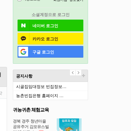
경기도
소셜계정으로 로그인
충북
네이버
로그인
카카오
로그인
구글
로그인
매
공지사항
시골집임대정보 빈집정보…
갓
농촌빈집은행 홈페이지 …
귀농귀촌 체험교육
경북 경주 청년마을
공유주거 감포유스빌