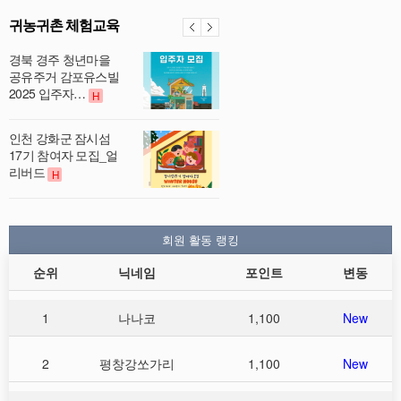
귀농귀촌 체험교육
경북 경주 청년마을
공유주거 감포유스빌
2025 입주자…
H
인천 강화군 잠시섬
17기 참여자 모집_얼
리버드
H
회원 활동 랭킹
순위
닉네임
포인트
변동
1
나나코
1,100
New
2
평창강쏘가리
1,100
New