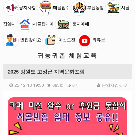
공지사항
매물접수
후원동참
시골
집임대
시골집매매
토지매매
빈집찾아요
미션도전
유튜브
귀농귀촌 체험교육
2025 강원도 고성군 지역문화포럼
25-12-13 19:30
663회
0건
운영자김삿갓
본문