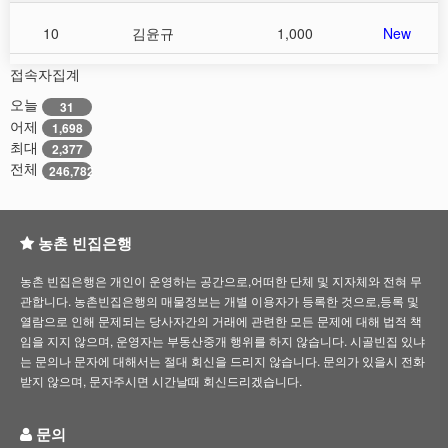
10
김윤규
1,000
New
접속자집계
오늘
31
어제
1,698
최대
2,377
전체
246,782
농촌 빈집은행
농촌 빈집은행은 개인이 운영하는 공간으로,어떠한 단체 및 지자체와 전혀 무
관합니다. 농촌빈집은행의 매물정보는 개별 이용자가 등록한 것으로,등록 및
열람으로 인해 문제되는 당사자간의 거래에 관련한 모든 문제에 대해 법적 책
임을 지지 않으며, 운영자는 부동산중개 행위를 하지 않습니다. 시골빈집 있냐
는 문의나 문자에 대해서는 절대 회신을 드리지 않습니다. 문의가 있을시 전화
받지 않으며, 문자주시면 시간날때 회신드리겠습니다.
문의