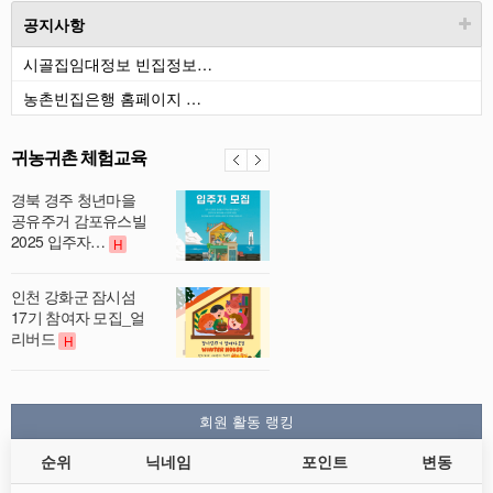
공지사항
시골집임대정보 빈집정보…
농촌빈집은행 홈페이지 …
귀농귀촌 체험교육
경북 경주 청년마을
공유주거 감포유스빌
2025 입주자…
H
인천 강화군 잠시섬
17기 참여자 모집_얼
리버드
H
회원 활동 랭킹
순위
닉네임
포인트
변동