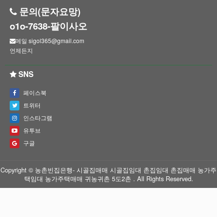
문의(문자요망)
o1o-7638-팔이사오
메일 sigol365@gmail.com
언제든지
SNS
페이스북
트위터
인스타그램
유투브
구글
Copyright © 농촌빈집은행- 시골집매매 시골집임대 촌집임대 촌집매매 농가주
택임대 농가주택매매 귀농귀촌 5도2촌 . All Rights Reserved.