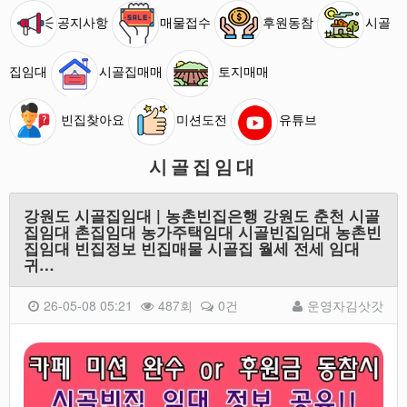
공지사항
매물접수
후원동참
시골
집임대
시골집매매
토지매매
빈집찾아요
미션도전
유튜브
시골집임대
강원도 시골집임대 | 농촌빈집은행 강원도 춘천 시골
집임대 촌집임대 농가주택임대 시골빈집임대 농촌빈
집임대 빈집정보 빈집매물 시골집 월세 전세 임대
귀…
26-05-08 05:21
487회
0건
운영자김삿갓
본문