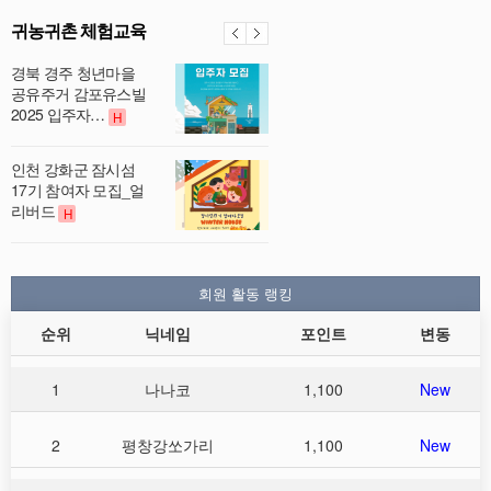
귀농귀촌 체험교육
경북 경주 청년마을
공유주거 감포유스빌
2025 입주자…
H
인천 강화군 잠시섬
17기 참여자 모집_얼
리버드
H
회원 활동 랭킹
순위
닉네임
포인트
변동
1
나나코
1,100
New
2
평창강쏘가리
1,100
New