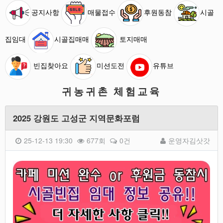
공지사항
매물접수
후원동참
시골
집임대
시골집매매
토지매매
빈집찾아요
미션도전
유튜브
귀농귀촌 체험교육
2025 강원도 고성군 지역문화포럼
25-12-13 19:30
677회
0건
운영자김삿갓
본문