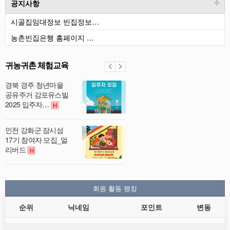
공지사항
시골집임대정보 빈집정보…
농촌빈집은행 홈페이지 …
귀농귀촌 체험교육
경북 경주 청년마을
공유주거 감포유스빌
2025 입주자…
H
인천 강화군 잠시섬
17기 참여자 모집_얼
리버드
H
회원 활동 랭킹
순위
닉네임
포인트
변동